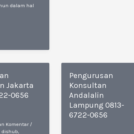
mun dalam hal
»
tan
Pengurusan
an Jakarta
Konsultan
722-0656
Andalalin
Lampung 0813-
6722-0656
an Komentar
/
n dishub
,