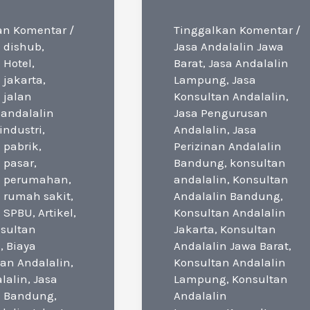
an Komentar
/
Tinggalkan Komentar
/
n dishub
,
Jasa Andalalin Jawa
 Hotel
,
Barat
,
Jasa Andalalin
 jakarta
,
Lampung
,
Jasa
 jalan
Konsultan Andalalin
,
,
andalalin
Jasa Pengurusan
industri
,
Andalalin
,
Jasa
 pabrik
,
Perizinan Andalalin
 pasar
,
Bandung
,
konsultan
n perumahan
,
andalalin
,
Konsultan
n rumah sakit
,
Andalalin Bandung
,
n SPBU
,
Artikel
,
Konsultan Andalalin
nsultan
Jakarta
,
Konsultan
n
,
Biaya
Andalalin Jawa Barat
,
an Andalalin
,
Konsultan Andalalin
lalin
,
Jasa
Lampung
,
Konsultan
n Bandung
,
Andalalin