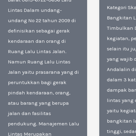
Kategori S
Lintas Dalam undang-
Bangkitan L
undang No 22 tahun 2009 di
Timbulkan 
definisikan sebagai gerak
kegiatan, 
kendaraan dan orang di
selain itu j
Ruang Lalu Lintas Jalan.
yang wajib 
Namun Ruang Lalu Lintas
Andalalin d
Jalan yaitu prasarana yang di
dalam 3 kat
peruntukkan bagi gerak
dampak ban
pindah kendaraan, orang,
lintas yang 
atau barang yang berupa
yaitu kegia
jalan dan fasilitas
bangkitan l
pendukung. Manajemen Lalu
tinggi, sed
Lintas Merupakan