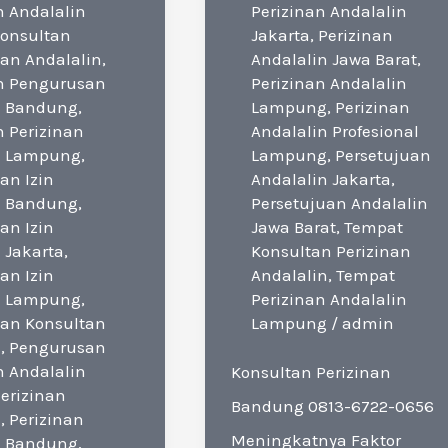
n Andalalin
Perizinan Andalalin
onsultan
Jakarta
,
Perizinan
an Andalalin
,
Andalalin Jawa Barat
,
n Pengurusan
Perizinan Andalalin
n Bandung
,
Lampung
,
Perizinan
 Perizinan
Andalalin Profesional
n Lampung
,
Lampung
,
Persetujuan
an Izin
Andalalin Jakarta
,
n Bandung
,
Persetujuan Andalalin
an Izin
Jawa Barat
,
Tempat
 Jakarta
,
Konsultan Perizinan
an Izin
Andalalin
,
Tempat
n Lampung
,
Perizinan Andalalin
an Konsultan
Lampung
/
admin
n
,
Pengurusan
n Andalalin
Konsultan Perizinan
erizinan
Bandung 0813-6722-0656
n
,
Perizinan
Meningkatnya Faktor
n Bandung
,