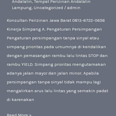
Andalalin
,
Tempat Perizinan Andalalin
Lampung
,
Uncategorized
/
admin
Konsultan Perizinan Jawa Barat 0813-6722-0656
Kinerja Simpang A. Pengaturan Persimpangan
Pengaturan persimpangan tanpa sinyal atau
simpang prioritas pada umumnya di kendalikan
dengan pemasangan rambu lalu lintas STOP dan
rambu YIELD. Simpang prioritas mengutamakan
adanya jalan mayor dan jalan minor. Apabila
persimpangan tanpa sinyal tidak mampu lagi
mengalirkan arus lalu lintas yang semakin padat
di karenakan
Konsultan
Read More »