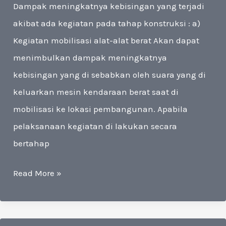
Dampak meningkatnya kebisingan yang terjadi
akibat ada kegiatan pada tahap konstruksi : a)
Kegiatan mobilisasi alat-alat berat Akan dapat
menimbulkan dampak meningkatnya
kebisingan yang di sebabkan oleh suara yang di
keluarkan mesin kendaraan berat saat di
mobilisasi ke lokasi pembangunan. Apabila
pelaksanaan kegiatan di lakukan secara
bertahap
Konsultan
Read More »
Perizinan
Bandung
0813-