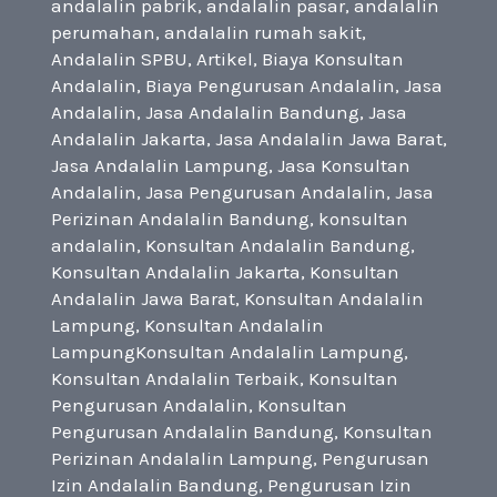
andalalin pabrik
,
andalalin pasar
,
andalalin
perumahan
,
andalalin rumah sakit
,
Andalalin SPBU
,
Artikel
,
Biaya Konsultan
Andalalin
,
Biaya Pengurusan Andalalin
,
Jasa
Andalalin
,
Jasa Andalalin Bandung
,
Jasa
Andalalin Jakarta
,
Jasa Andalalin Jawa Barat
,
Jasa Andalalin Lampung
,
Jasa Konsultan
Andalalin
,
Jasa Pengurusan Andalalin
,
Jasa
Perizinan Andalalin Bandung
,
konsultan
andalalin
,
Konsultan Andalalin Bandung
,
Konsultan Andalalin Jakarta
,
Konsultan
Andalalin Jawa Barat
,
Konsultan Andalalin
Lampung
,
Konsultan Andalalin
LampungKonsultan Andalalin Lampung
,
Konsultan Andalalin Terbaik
,
Konsultan
Pengurusan Andalalin
,
Konsultan
Pengurusan Andalalin Bandung
,
Konsultan
Perizinan Andalalin Lampung
,
Pengurusan
Izin Andalalin Bandung
,
Pengurusan Izin