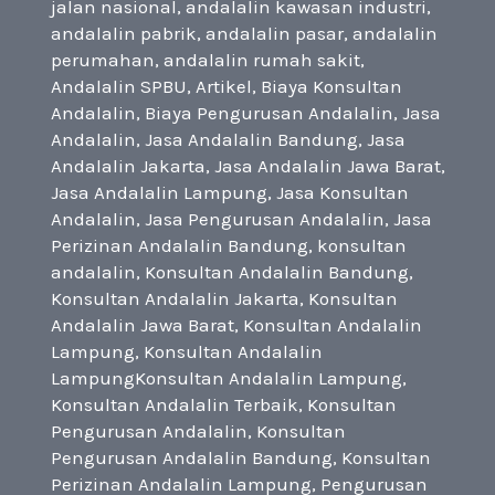
jalan nasional
,
andalalin kawasan industri
,
andalalin pabrik
,
andalalin pasar
,
andalalin
perumahan
,
andalalin rumah sakit
,
Andalalin SPBU
,
Artikel
,
Biaya Konsultan
Andalalin
,
Biaya Pengurusan Andalalin
,
Jasa
Andalalin
,
Jasa Andalalin Bandung
,
Jasa
Andalalin Jakarta
,
Jasa Andalalin Jawa Barat
,
Jasa Andalalin Lampung
,
Jasa Konsultan
Andalalin
,
Jasa Pengurusan Andalalin
,
Jasa
Perizinan Andalalin Bandung
,
konsultan
andalalin
,
Konsultan Andalalin Bandung
,
Konsultan Andalalin Jakarta
,
Konsultan
Andalalin Jawa Barat
,
Konsultan Andalalin
Lampung
,
Konsultan Andalalin
LampungKonsultan Andalalin Lampung
,
Konsultan Andalalin Terbaik
,
Konsultan
Pengurusan Andalalin
,
Konsultan
Pengurusan Andalalin Bandung
,
Konsultan
Perizinan Andalalin Lampung
,
Pengurusan