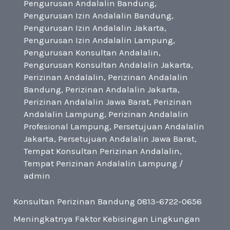
Pengurusan Andalalin Bandung
,
Pengurusan Izin Andalalin Bandung
,
Pengurusan Izin Andalalin Jakarta
,
Pengurusan Izin Andalalin Lampung
,
Pengurusan Konsultan Andalalin
,
Pengurusan Konsultan Andalalin Jakarta
,
Perizinan Andalalin
,
Perizinan Andalalin
Bandung
,
Perizinan Andalalin Jakarta
,
Perizinan Andalalin Jawa Barat
,
Perizinan
Andalalin Lampung
,
Perizinan Andalalin
Profesional Lampung
,
Persetujuan Andalalin
Jakarta
,
Persetujuan Andalalin Jawa Barat
,
Tempat Konsultan Perizinan Andalalin
,
Tempat Perizinan Andalalin Lampung
/
admin
Konsultan Perizinan Bandung 0813-6722-0656
Meningkatnya Faktor Kebisingan Lingkungan