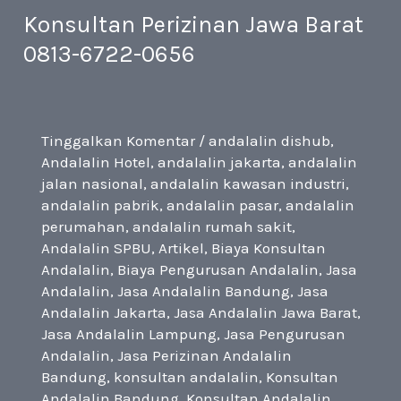
Konsultan Perizinan Jawa Barat
6722-
0813-6722-0656
0656
Tinggalkan Komentar
/
andalalin dishub
,
Andalalin Hotel
,
andalalin jakarta
,
andalalin
jalan nasional
,
andalalin kawasan industri
,
andalalin pabrik
,
andalalin pasar
,
andalalin
perumahan
,
andalalin rumah sakit
,
Andalalin SPBU
,
Artikel
,
Biaya Konsultan
Andalalin
,
Biaya Pengurusan Andalalin
,
Jasa
Andalalin
,
Jasa Andalalin Bandung
,
Jasa
Andalalin Jakarta
,
Jasa Andalalin Jawa Barat
,
Jasa Andalalin Lampung
,
Jasa Pengurusan
Andalalin
,
Jasa Perizinan Andalalin
Bandung
,
konsultan andalalin
,
Konsultan
Andalalin Bandung
,
Konsultan Andalalin