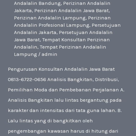
Andalalin Bandung
,
Perizinan Andalalin
Jakarta
,
Perizinan Andalalin Jawa Barat
,
Perizinan Andalalin Lampung
,
Perizinan
Andalalin Profesional Lampung
,
Persetujuan
Andalalin Jakarta
,
Persetujuan Andalalin
Jawa Barat
,
Tempat Konsultan Perizinan
Andalalin
,
Tempat Perizinan Andalalin
Lampung
/
admin
Pengurusan Konsultan Andalalin Jawa Barat
0813-6722-0656 Analisis Bangkitan, Distribusi,
Pemilihan Moda dan Pembebanan Perjalanan A.
Analisis Bangkitan lalu lintas bergantung pada
karakter dan intensitas dari tata guna lahan. B.
Lalu lintas yang di bangkitkan oleh
pengembangan kawasan harus di hitung dari