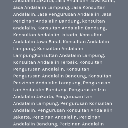
Andalalin Jakarta
,
Jasa Andalalin Jawa Barat
,
Jasa Andalalin Lampung
,
Jasa Konsultan
Andalalin
,
Jasa Pengurusan Andalalin
,
Jasa
Perizinan Andalalin Bandung
,
konsultan
andalalin
,
Konsultan Andalalin Bandung
,
Konsultan Andalalin Jakarta
,
Konsultan
Andalalin Jawa Barat
,
Konsultan Andalalin
Lampung
,
Konsultan Andalalin
LampungKonsultan Andalalin Lampung
,
Konsultan Andalalin Terbaik
,
Konsultan
Pengurusan Andalalin
,
Konsultan
Pengurusan Andalalin Bandung
,
Konsultan
Perizinan Andalalin Lampung
,
Pengurusan
Izin Andalalin Bandung
,
Pengurusan Izin
Andalalin Jakarta
,
Pengurusan Izin
Andalalin Lampung
,
Pengurusan Konsultan
Andalalin
,
Pengurusan Konsultan Andalalin
Jakarta
,
Perizinan Andalalin
,
Perizinan
Andalalin Bandung
,
Perizinan Andalalin