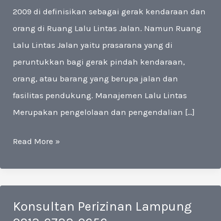
2009 di definisikan sebagai gerak kendaraan dan
orang di Ruang Lalu Lintas Jalan. Namun Ruang
Lalu Lintas Jalan yaitu prasarana yang di
peruntukkan bagi gerak pindah kendaraan,
orang, atau barang yang berupa jalan dan
fasilitas pendukung. Manajemen Lalu Lintas
Merupakan pengelolaan dan pengendalian […]
Pengurusan
Read More »
Andalalin
Jawa
Barat
Konsultan Perizinan Lampung
0813-