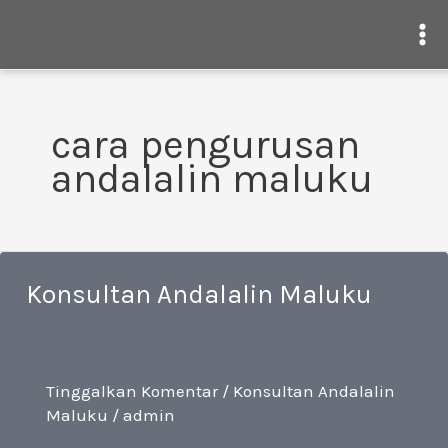
Ma
Me
Lewati
ke
cara pengurusan
konten
andalalin maluku
Konsultan Andalalin Maluku
Tinggalkan Komentar
/
Konsultan Andalalin
Maluku
/
admin