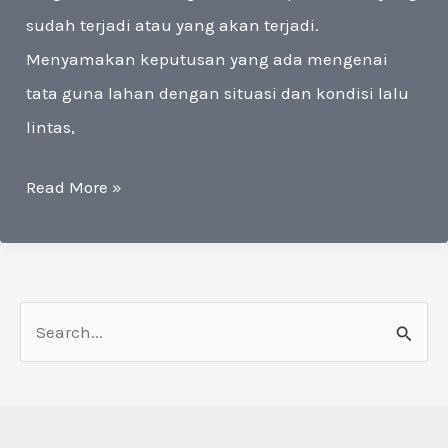
sudah terjadi atau yang akan terjadi.
Menyamakan keputusan yang ada mengenai
tata guna lahan dengan situasi dan kondisi lalu
lintas,
Pengurusan
Read More »
Andalalin
Maluku
C
a
r
i