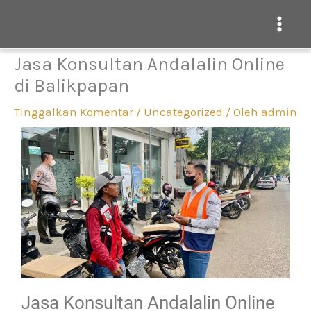
Mai
Men
Jasa Konsultan Andalalin Online
Lewati
di Balikpapan
ke
konten
Tinggalkan Komentar
/
Uncategorized
/ Oleh
admin
Jasa Konsultan Andalalin Online