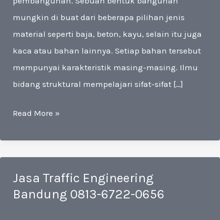
pembangunan. Sebuah bentuk bangunan
mungkin di buat dari beberapa pilihan jenis
material seperti baja, beton, kayu, selain itu juga
kaca atau bahan lainnya. Setiap bahan tersebut
mempunyai karakteristik masing-masing. Ilmu
bidang struktural mempelajari sifat-sifat […]
Jasa
Read More »
Traffic
Engineering
Lampung
Jasa Traffic Engineering
0813-
Bandung 0813-6722-0656
6722-
0656