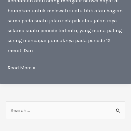
kendaraan atau orang mengalir bahwa dapat di
harapkan untuk melewati suatu titik atau bagian
sama pada suatu jalan setapak atau jalan raya
selama suatu periode tertentu, yang mana paling
sering mencapai puncaknya pada periode 15
menit. Dan
Pusat
Read More »
Traffic
Engineering
0813-
6722-
C
0656
a