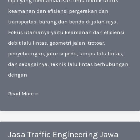
sipil yang memanfaatkan ilmu teknik untuk
keamanan dan efisiensi pergerakan dan
transportasi barang dan benda di jalan raya.
Fokus utamanya yaitu keamanan dan efisiensi
debit lalu lintas, geometri jalan, trotoar,
penyebrangan, jalur sepeda, lampu lalu lintas,
dan sebagainya. Teknik lalu lintas berhubungan
dengan
Jasa
Read More »
Traffic
Engineering
Bandung
Jasa Traffic Engineering Jawa
0813-