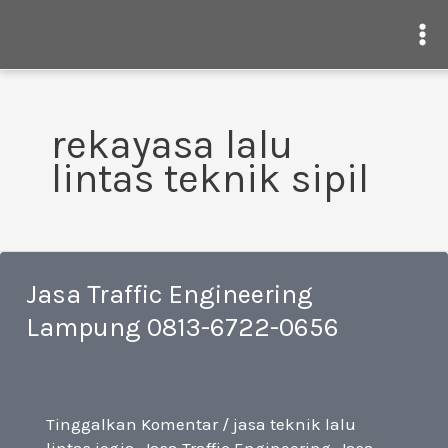
Ma
Me
Lewati
ke
rekayasa lalu
konten
lintas teknik sipil
Jasa Traffic Engineering
Lampung 0813-6722-0656
Tinggalkan Komentar
/
jasa teknik lalu
lintas jogja
,
Jasa Traffic Engineering
,
Jasa