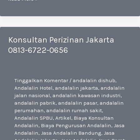
Perizinan
Jawa
Barat
Konsultan Perizinan Jakarta
0813-
0813-6722-0656
6722-
0656
Tinggalkan Komentar
/
andalalin dishub
,
Andalalin Hotel
,
andalalin jakarta
,
andalalin
jalan nasional
,
andalalin kawasan industri
,
andalalin pabrik
,
andalalin pasar
,
andalalin
perumahan
,
andalalin rumah sakit
,
Andalalin SPBU
,
Artikel
,
Biaya Konsultan
Andalalin
,
Biaya Pengurusan Andalalin
,
Jasa
Andalalin
,
Jasa Andalalin Bandung
,
Jasa