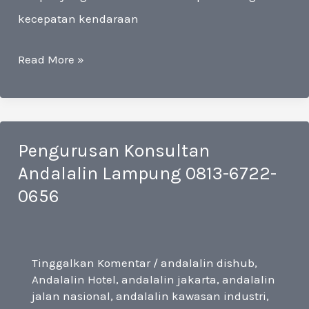
kecepatan kendaraan
Konsultan
Read More »
Perizinan
Jakarta
0813-
Pengurusan Konsultan
6722-
Andalalin Lampung 0813-6722-
0656
0656
Tinggalkan Komentar
/
andalalin dishub
,
Andalalin Hotel
,
andalalin jakarta
,
andalalin
jalan nasional
,
andalalin kawasan industri
,