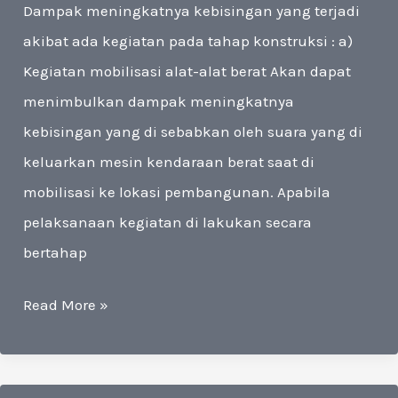
Dampak meningkatnya kebisingan yang terjadi
akibat ada kegiatan pada tahap konstruksi : a)
Kegiatan mobilisasi alat-alat berat Akan dapat
menimbulkan dampak meningkatnya
kebisingan yang di sebabkan oleh suara yang di
keluarkan mesin kendaraan berat saat di
mobilisasi ke lokasi pembangunan. Apabila
pelaksanaan kegiatan di lakukan secara
bertahap
Konsultan
Read More »
Perizinan
Bandung
0813-