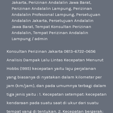
Jakarta
,
Perizinan Andalalin Jawa Barat
,
Perizinan Andalalin Lampung
,
Perizinan
Andalalin Profesional Lampung
,
Persetujuan
Andalalin Jakarta
,
Persetujuan Andalalin
Jawa Barat
,
Tempat Konsultan Perizinan
Andalalin
,
Tempat Perizinan Andalalin
Lampung
/
admin
Konsultan Perizinan Jakarta 0813-6722-0656
Analisis Dampak Lalu Lintas Kecepatan Menurut
Hobbs (1995) kecepatan yaitu laju perjalanan
yang biasanya di nyatakan dalam kilometer per
jam (km/jam), dan pada umumnya terbagi dalam
tiga jenis yaitu : 1. Kecepatan setempat: kecepatan
kendaraan pada suatu saat di ukur dari suatu
tempat yang di tentukan. 2. Kecepatan bergerak: