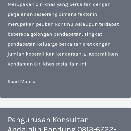
Merupakan ciri khas yang berkaitan dengan
perjalanan seseorang dimana faktor ini
merupakan peubah kontinu walaupun terdapat
beberapa golongan pendapatan. Tingkat
pendapatan keluarga berkaitan erat dengan
jumlah kepemilikan kendaraan. 2. Kepemilikan
Kendaraan Ciri khas sosial lain ini
Pengurusan
Read More »
Konsultan
Andalalin
Lampung
Pengurusan Konsultan
0813-
Andalalin Bandung 0813-6722-
6722-