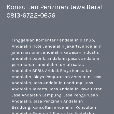
Konsultan Perizinan Jawa Barat
6722-
0813-6722-0656
0656
Tinggalkan Komentar
/
andalalin dishub
,
Andalalin Hotel
,
andalalin jakarta
,
andalalin
jalan nasional
,
andalalin kawasan industri
,
andalalin pabrik
,
andalalin pasar
,
andalalin
perumahan
,
andalalin rumah sakit
,
Andalalin SPBU
,
Artikel
,
Biaya Konsultan
Andalalin
,
Biaya Pengurusan Andalalin
,
Jasa
Andalalin
,
Jasa Andalalin Bandung
,
Jasa
Andalalin Jakarta
,
Jasa Andalalin Jawa Barat
,
Jasa Andalalin Lampung
,
Jasa Pengurusan
Andalalin
,
Jasa Perizinan Andalalin
Bandung
,
konsultan andalalin
,
Konsultan
Andalalin Bandung
,
Konsultan Andalalin