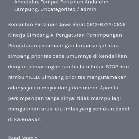
Andalalin
,
Tempat Perizinan Andalalin
Lampung
,
Uncategorized
/
admin
Konsultan Perizinan Jawa Barat 0813-6722-0656
Kinerja Simpang A. Pengaturan Persimpangan
Pengaturan persimpangan tanpa sinyal atau
simpang prioritas pada umumnya di kendalikan
dengan pemasangan rambu lalu lintas STOP dan
rambu YIELD. Simpang prioritas mengutamakan
adanya jalan mayor dan jalan minor. Apabila
persimpangan tanpa sinyal tidak mampu lagi
mengalirkan arus lalu lintas yang semakin padat
di karenakan
Konsultan
Read More »