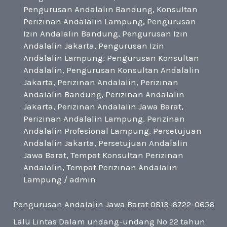
Pengurusan Andalalin Bandung
,
Konsultan
Perizinan Andalalin Lampung
,
Pengurusan
Izin Andalalin Bandung
,
Pengurusan Izin
Andalalin Jakarta
,
Pengurusan Izin
Andalalin Lampung
,
Pengurusan Konsultan
Andalalin
,
Pengurusan Konsultan Andalalin
Jakarta
,
Perizinan Andalalin
,
Perizinan
Andalalin Bandung
,
Perizinan Andalalin
Jakarta
,
Perizinan Andalalin Jawa Barat
,
Perizinan Andalalin Lampung
,
Perizinan
Andalalin Profesional Lampung
,
Persetujuan
Andalalin Jakarta
,
Persetujuan Andalalin
Jawa Barat
,
Tempat Konsultan Perizinan
Andalalin
,
Tempat Perizinan Andalalin
Lampung
/
admin
Pengurusan Andalalin Jawa Barat 0813-6722-0656
Lalu Lintas Dalam undang-undang No 22 tahun