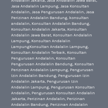
Andalalin Jakarta
,
Jasa Andalalin Jawa Barat
,
Jasa Andalalin Lampung
,
Jasa Konsultan
Andalalin
,
Jasa Pengurusan Andalalin
,
Jasa
Perizinan Andalalin Bandung
,
konsultan
andalalin
,
Konsultan Andalalin Bandung
,
Konsultan Andalalin Jakarta
,
Konsultan
Andalalin Jawa Barat
,
Konsultan Andalalin
Lampung
,
Konsultan Andalalin
LampungKonsultan Andalalin Lampung
,
Konsultan Andalalin Terbaik
,
Konsultan
Pengurusan Andalalin
,
Konsultan
Pengurusan Andalalin Bandung
,
Konsultan
Perizinan Andalalin Lampung
,
Pengurusan
Izin Andalalin Bandung
,
Pengurusan Izin
Andalalin Jakarta
,
Pengurusan Izin
Andalalin Lampung
,
Pengurusan Konsultan
Andalalin
,
Pengurusan Konsultan Andalalin
Jakarta
,
Perizinan Andalalin
,
Perizinan
Andalalin Bandung
,
Perizinan Andalalin