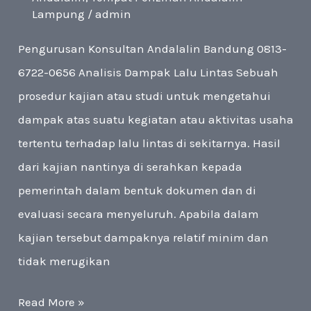
Lampung
/
admin
Pengurusan Konsultan Andalalin Bandung 0813-
6722-0656 Analisis Dampak Lalu Lintas Sebuah
prosedur kajian atau studi untuk mengetahui
dampak atas suatu kegiatan atau aktivitas usaha
tertentu terhadap lalu lintas di sekitarnya. Hasil
dari kajian nantinya di serahkan kepada
pemerintah dalam bentuk dokumen dan di
evaluasi secara menyeluruh. Apabila dalam
kajian tersebut dampaknya relatif minim dan
tidak merugikan
Pengurusan
Read More »