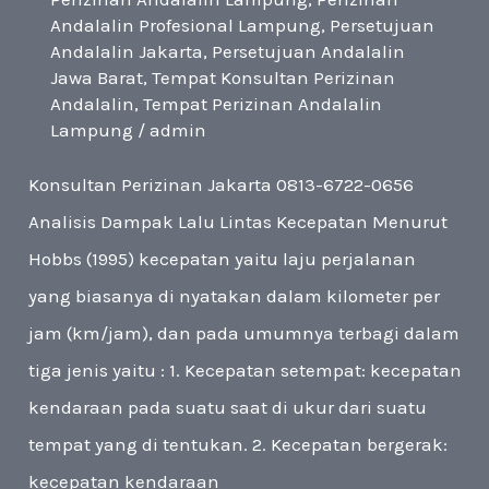
Andalalin Profesional Lampung
,
Persetujuan
Andalalin Jakarta
,
Persetujuan Andalalin
Jawa Barat
,
Tempat Konsultan Perizinan
Andalalin
,
Tempat Perizinan Andalalin
Lampung
/
admin
Konsultan Perizinan Jakarta 0813-6722-0656
Analisis Dampak Lalu Lintas Kecepatan Menurut
Hobbs (1995) kecepatan yaitu laju perjalanan
yang biasanya di nyatakan dalam kilometer per
jam (km/jam), dan pada umumnya terbagi dalam
tiga jenis yaitu : 1. Kecepatan setempat: kecepatan
kendaraan pada suatu saat di ukur dari suatu
tempat yang di tentukan. 2. Kecepatan bergerak:
kecepatan kendaraan