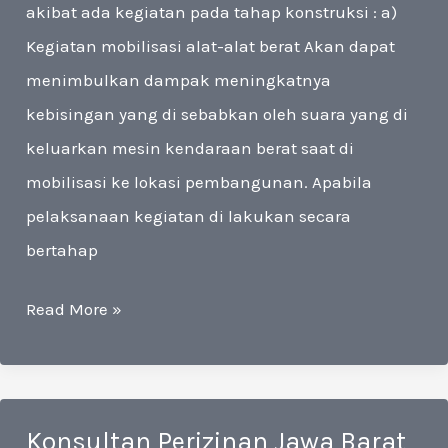
akibat ada kegiatan pada tahap konstruksi : a)
Kegiatan mobilisasi alat-alat berat Akan dapat
menimbulkan dampak meningkatnya
kebisingan yang di sebabkan oleh suara yang di
keluarkan mesin kendaraan berat saat di
mobilisasi ke lokasi pembangunan. Apabila
pelaksanaan kegiatan di lakukan secara
bertahap
Konsultan
Read More »
Perizinan
Bandung
0813-
Konsultan Perizinan Jawa Barat
6722-