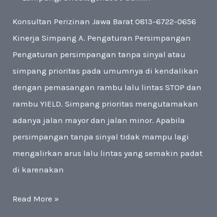
Konsultan Perizinan Jawa Barat 0813-6722-0656
Kinerja Simpang A. Pengaturan Persimpangan
Pengaturan persimpangan tanpa sinyal atau
simpang prioritas pada umumnya di kendalikan
dengan pemasangan rambu lalu lintas STOP dan
rambu YIELD. Simpang prioritas mengutamakan
adanya jalan mayor dan jalan minor. Apabila
persimpangan tanpa sinyal tidak mampu lagi
mengalirkan arus lalu lintas yang semakin padat
di karenakan
Konsultan
Read More »
Perizinan