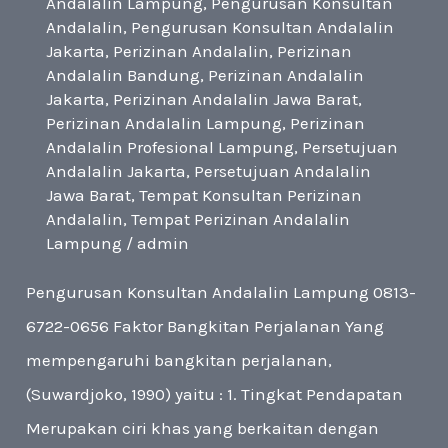
Andalalin Lampung
,
Pengurusan Konsultan
Andalalin
,
Pengurusan Konsultan Andalalin
Jakarta
,
Perizinan Andalalin
,
Perizinan
Andalalin Bandung
,
Perizinan Andalalin
Jakarta
,
Perizinan Andalalin Jawa Barat
,
Perizinan Andalalin Lampung
,
Perizinan
Andalalin Profesional Lampung
,
Persetujuan
Andalalin Jakarta
,
Persetujuan Andalalin
Jawa Barat
,
Tempat Konsultan Perizinan
Andalalin
,
Tempat Perizinan Andalalin
Lampung
/
admin
Pengurusan Konsultan Andalalin Lampung 0813-
6722-0656 Faktor Bangkitan Perjalanan Yang
mempengaruhi bangkitan perjalanan,
(Suwardjoko, 1990) yaitu : 1. Tingkat Pendapatan
Merupakan ciri khas yang berkaitan dengan