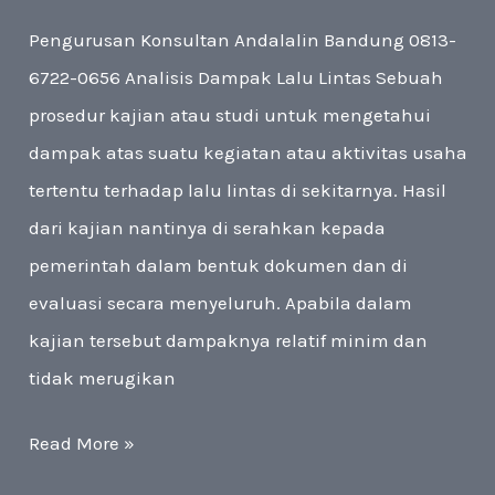
Pengurusan Konsultan Andalalin Bandung 0813-
6722-0656 Analisis Dampak Lalu Lintas Sebuah
prosedur kajian atau studi untuk mengetahui
dampak atas suatu kegiatan atau aktivitas usaha
tertentu terhadap lalu lintas di sekitarnya. Hasil
dari kajian nantinya di serahkan kepada
pemerintah dalam bentuk dokumen dan di
evaluasi secara menyeluruh. Apabila dalam
kajian tersebut dampaknya relatif minim dan
tidak merugikan
Pengurusan
Read More »
Konsultan