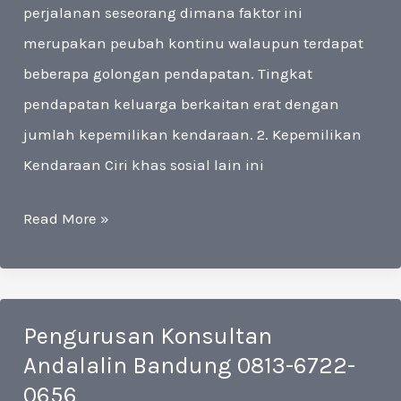
perjalanan seseorang dimana faktor ini
merupakan peubah kontinu walaupun terdapat
beberapa golongan pendapatan. Tingkat
pendapatan keluarga berkaitan erat dengan
jumlah kepemilikan kendaraan. 2. Kepemilikan
Kendaraan Ciri khas sosial lain ini
Pengurusan
Read More »
Konsultan
Andalalin
Lampung
Pengurusan Konsultan
0813-
Andalalin Bandung 0813-6722-
6722-
0656
0656