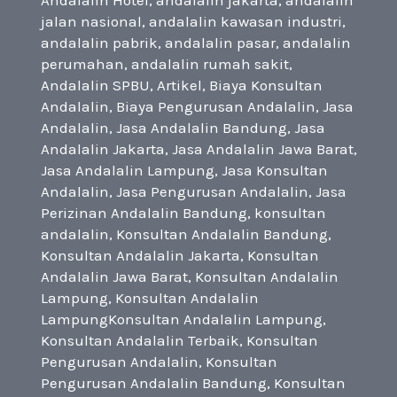
jalan nasional
,
andalalin kawasan industri
,
andalalin pabrik
,
andalalin pasar
,
andalalin
perumahan
,
andalalin rumah sakit
,
Andalalin SPBU
,
Artikel
,
Biaya Konsultan
Andalalin
,
Biaya Pengurusan Andalalin
,
Jasa
Andalalin
,
Jasa Andalalin Bandung
,
Jasa
Andalalin Jakarta
,
Jasa Andalalin Jawa Barat
,
Jasa Andalalin Lampung
,
Jasa Konsultan
Andalalin
,
Jasa Pengurusan Andalalin
,
Jasa
Perizinan Andalalin Bandung
,
konsultan
andalalin
,
Konsultan Andalalin Bandung
,
Konsultan Andalalin Jakarta
,
Konsultan
Andalalin Jawa Barat
,
Konsultan Andalalin
Lampung
,
Konsultan Andalalin
LampungKonsultan Andalalin Lampung
,
Konsultan Andalalin Terbaik
,
Konsultan
Pengurusan Andalalin
,
Konsultan
Pengurusan Andalalin Bandung
,
Konsultan