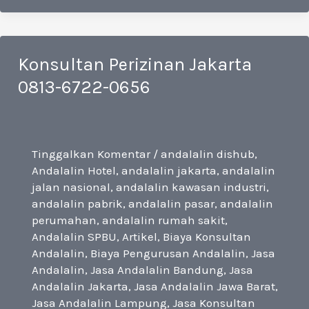
Jawa
Barat
Konsultan Perizinan Jakarta
0813-
0813-6722-0656
6722-
0656
Tinggalkan Komentar
/
andalalin dishub
,
Andalalin Hotel
,
andalalin jakarta
,
andalalin
jalan nasional
,
andalalin kawasan industri
,
andalalin pabrik
,
andalalin pasar
,
andalalin
perumahan
,
andalalin rumah sakit
,
Andalalin SPBU
,
Artikel
,
Biaya Konsultan
Andalalin
,
Biaya Pengurusan Andalalin
,
Jasa
Andalalin
,
Jasa Andalalin Bandung
,
Jasa
Andalalin Jakarta
,
Jasa Andalalin Jawa Barat
,
Jasa Andalalin Lampung
,
Jasa Konsultan