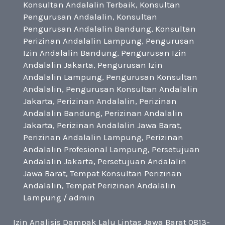
Konsultan Andalalin Terbaik
,
Konsultan
Pengurusan Andalalin
,
Konsultan
Pengurusan Andalalin Bandung
,
Konsultan
Perizinan Andalalin Lampung
,
Pengurusan
Izin Andalalin Bandung
,
Pengurusan Izin
Andalalin Jakarta
,
Pengurusan Izin
Andalalin Lampung
,
Pengurusan Konsultan
Andalalin
,
Pengurusan Konsultan Andalalin
Jakarta
,
Perizinan Andalalin
,
Perizinan
Andalalin Bandung
,
Perizinan Andalalin
Jakarta
,
Perizinan Andalalin Jawa Barat
,
Perizinan Andalalin Lampung
,
Perizinan
Andalalin Profesional Lampung
,
Persetujuan
Andalalin Jakarta
,
Persetujuan Andalalin
Jawa Barat
,
Tempat Konsultan Perizinan
Andalalin
,
Tempat Perizinan Andalalin
Lampung
/
admin
Izin Analisis Dampak Lalu Lintas Jawa Barat 0813-