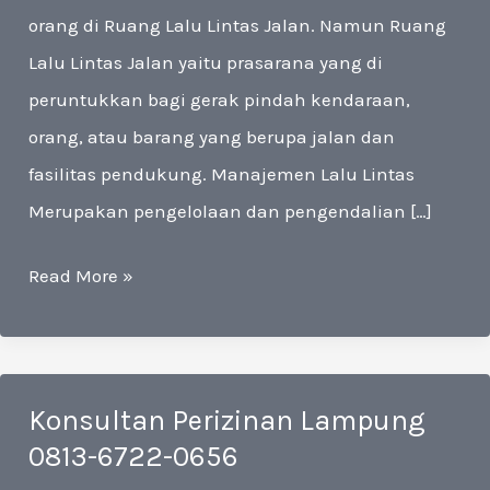
orang di Ruang Lalu Lintas Jalan. Namun Ruang
Lalu Lintas Jalan yaitu prasarana yang di
peruntukkan bagi gerak pindah kendaraan,
orang, atau barang yang berupa jalan dan
fasilitas pendukung. Manajemen Lalu Lintas
Merupakan pengelolaan dan pengendalian […]
Pengurusan
Read More »
Andalalin
Jawa
Barat
Konsultan Perizinan Lampung
0813-
0813-6722-0656
6722-