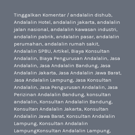
6722-
Tinggalkan Komentar
/
andalalin dishub
,
0656
Andalalin Hotel
,
andalalin jakarta
,
andalalin
jalan nasional
,
andalalin kawasan industri
,
andalalin pabrik
,
andalalin pasar
,
andalalin
perumahan
,
andalalin rumah sakit
,
Andalalin SPBU
,
Artikel
,
Biaya Konsultan
Andalalin
,
Biaya Pengurusan Andalalin
,
Jasa
Andalalin
,
Jasa Andalalin Bandung
,
Jasa
Andalalin Jakarta
,
Jasa Andalalin Jawa Barat
,
Jasa Andalalin Lampung
,
Jasa Konsultan
Andalalin
,
Jasa Pengurusan Andalalin
,
Jasa
Perizinan Andalalin Bandung
,
konsultan
andalalin
,
Konsultan Andalalin Bandung
,
Konsultan Andalalin Jakarta
,
Konsultan
Andalalin Jawa Barat
,
Konsultan Andalalin
Lampung
,
Konsultan Andalalin
LampungKonsultan Andalalin Lampung
,