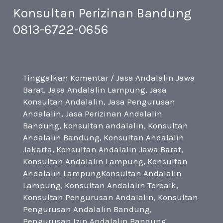
Konsultan Perizinan Bandung
6722-
0813-6722-0656
0656
Tinggalkan Komentar
/
Jasa Andalalin Jawa
Barat
,
Jasa Andalalin Lampung
,
Jasa
Konsultan Andalalin
,
Jasa Pengurusan
Andalalin
,
Jasa Perizinan Andalalin
Bandung
,
konsultan andalalin
,
Konsultan
Andalalin Bandung
,
Konsultan Andalalin
Jakarta
,
Konsultan Andalalin Jawa Barat
,
Konsultan Andalalin Lampung
,
Konsultan
Andalalin LampungKonsultan Andalalin
Lampung
,
Konsultan Andalalin Terbaik
,
Konsultan Pengurusan Andalalin
,
Konsultan
Pengurusan Andalalin Bandung
,
Pengurusan Izin Andalalin Bandung
,