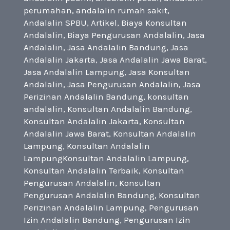
perumahan
,
andalalin rumah sakit
,
Andalalin SPBU
,
Artikel
,
Biaya Konsultan
Andalalin
,
Biaya Pengurusan Andalalin
,
Jasa
Andalalin
,
Jasa Andalalin Bandung
,
Jasa
Andalalin Jakarta
,
Jasa Andalalin Jawa Barat
,
Jasa Andalalin Lampung
,
Jasa Konsultan
Andalalin
,
Jasa Pengurusan Andalalin
,
Jasa
Perizinan Andalalin Bandung
,
konsultan
andalalin
,
Konsultan Andalalin Bandung
,
Konsultan Andalalin Jakarta
,
Konsultan
Andalalin Jawa Barat
,
Konsultan Andalalin
Lampung
,
Konsultan Andalalin
LampungKonsultan Andalalin Lampung
,
Konsultan Andalalin Terbaik
,
Konsultan
Pengurusan Andalalin
,
Konsultan
Pengurusan Andalalin Bandung
,
Konsultan
Perizinan Andalalin Lampung
,
Pengurusan
Izin Andalalin Bandung
,
Pengurusan Izin